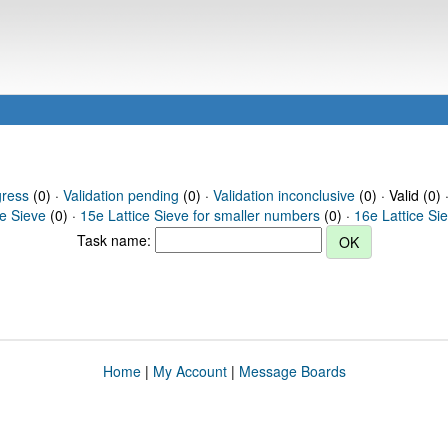
gress
(0) ·
Validation pending
(0) ·
Validation inconclusive
(0) · Valid (0) 
ce Sieve
(0) ·
15e Lattice Sieve for smaller numbers
(0) ·
16e Lattice Si
Task name:
Home
|
My Account
|
Message Boards