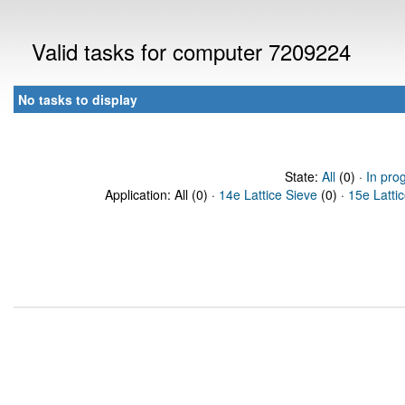
Valid tasks for computer 7209224
No tasks to display
State:
All
(0) ·
In pro
Application: All (0) ·
14e Lattice Sieve
(0) ·
15e Latti