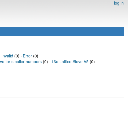
log in
·
Invalid
(0) ·
Error
(0)
eve for smaller numbers
(0) ·
16e Lattice Sieve V5
(0)