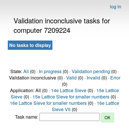
log in
Validation inconclusive tasks for
computer 7209224
No tasks to display
State:
All
(0) ·
In progress
(0) ·
Validation pending
(0) ·
Validation inconclusive (0) ·
Valid
(0) ·
Invalid
(0) ·
Error
(0)
Application: All (0) ·
14e Lattice Sieve
(0) ·
15e Lattice
Sieve
(0) ·
15e Lattice Sieve for smaller numbers
(0) ·
16e Lattice Sieve for smaller numbers
(0) ·
16e Lattice
Sieve V5
(0)
Task name: