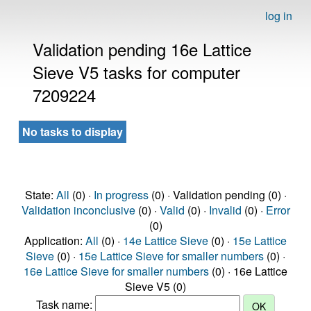
log in
Validation pending 16e Lattice
Sieve V5 tasks for computer
7209224
No tasks to display
State:
All
(0) ·
In progress
(0) · Validation pending (0) ·
Validation inconclusive
(0) ·
Valid
(0) ·
Invalid
(0) ·
Error
(0)
Application:
All
(0) ·
14e Lattice Sieve
(0) ·
15e Lattice
Sieve
(0) ·
15e Lattice Sieve for smaller numbers
(0) ·
16e Lattice Sieve for smaller numbers
(0) · 16e Lattice
Sieve V5 (0)
Task name: