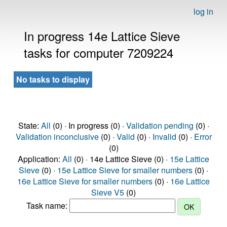
log in
In progress 14e Lattice Sieve
tasks for computer 7209224
No tasks to display
State:
All
(0) · In progress (0) ·
Validation pending
(0) ·
Validation inconclusive
(0) ·
Valid
(0) ·
Invalid
(0) ·
Error
(0)
Application:
All
(0) · 14e Lattice Sieve (0) ·
15e Lattice
Sieve
(0) ·
15e Lattice Sieve for smaller numbers
(0) ·
16e Lattice Sieve for smaller numbers
(0) ·
16e Lattice
Sieve V5
(0)
Task name: