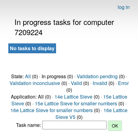
log in
In progress tasks for computer
7209224
No tasks to display
State:
All
(0) · In progress (0) ·
Validation pending
(0) ·
Validation inconclusive
(0) ·
Valid
(0) ·
Invalid
(0) ·
Error
(0)
Application: All (0) ·
14e Lattice Sieve
(0) ·
15e Lattice
Sieve
(0) ·
15e Lattice Sieve for smaller numbers
(0) ·
16e Lattice Sieve for smaller numbers
(0) ·
16e Lattice
Sieve V5
(0)
Task name: