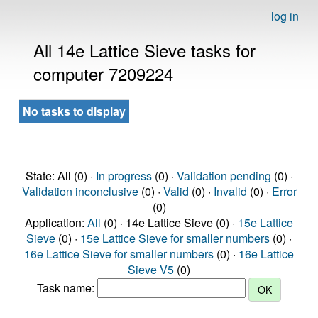
log in
All 14e Lattice Sieve tasks for
computer 7209224
No tasks to display
State: All (0) ·
In progress
(0) ·
Validation pending
(0) ·
Validation inconclusive
(0) ·
Valid
(0) ·
Invalid
(0) ·
Error
(0)
Application:
All
(0) · 14e Lattice Sieve (0) ·
15e Lattice
Sieve
(0) ·
15e Lattice Sieve for smaller numbers
(0) ·
16e Lattice Sieve for smaller numbers
(0) ·
16e Lattice
Sieve V5
(0)
Task name: