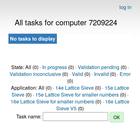
log in
All tasks for computer 7209224
No tasks to display
State: All (0) ·
In progress
(0) ·
Validation pending
(0) ·
Validation inconclusive
(0) ·
Valid
(0) ·
Invalid
(0) ·
Error
(0)
Application: All (0) ·
14e Lattice Sieve
(0) ·
15e Lattice
Sieve
(0) ·
15e Lattice Sieve for smaller numbers
(0) ·
16e Lattice Sieve for smaller numbers
(0) ·
16e Lattice
Sieve V5
(0)
Task name: