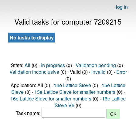
log in
Valid tasks for computer 7209215
No tasks to display
State:
All
(0) ·
In progress
(0) ·
Validation pending
(0) ·
Validation inconclusive
(0) · Valid (0) ·
Invalid
(0) ·
Error
(0)
Application: All (0) ·
14e Lattice Sieve
(0) ·
15e Lattice
Sieve
(0) ·
15e Lattice Sieve for smaller numbers
(0) ·
16e Lattice Sieve for smaller numbers
(0) ·
16e Lattice
Sieve V5
(0)
Task name: