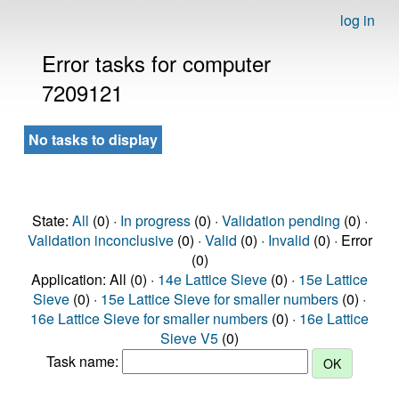
log in
Error tasks for computer
7209121
No tasks to display
State:
All
(0) ·
In progress
(0) ·
Validation pending
(0) ·
Validation inconclusive
(0) ·
Valid
(0) ·
Invalid
(0) · Error
(0)
Application: All (0) ·
14e Lattice Sieve
(0) ·
15e Lattice
Sieve
(0) ·
15e Lattice Sieve for smaller numbers
(0) ·
16e Lattice Sieve for smaller numbers
(0) ·
16e Lattice
Sieve V5
(0)
Task name: