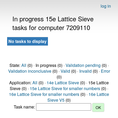
log in
In progress 15e Lattice Sieve
tasks for computer 7209110
No tasks to display
State:
All
(0) · In progress (0) ·
Validation pending
(0) ·
Validation inconclusive
(0) ·
Valid
(0) ·
Invalid
(0) ·
Error
(0)
Application:
All
(0) ·
14e Lattice Sieve
(0) · 15e Lattice
Sieve (0) ·
15e Lattice Sieve for smaller numbers
(0) ·
16e Lattice Sieve for smaller numbers
(0) ·
16e Lattice
Sieve V5
(0)
Task name: