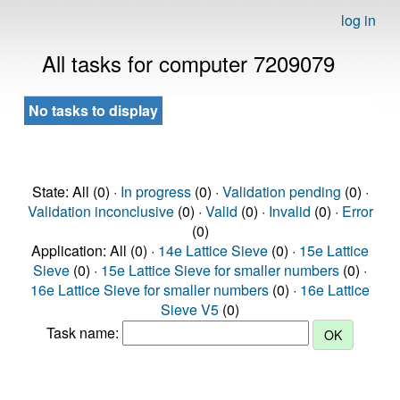
log in
All tasks for computer 7209079
No tasks to display
State: All (0) ·
In progress
(0) ·
Validation pending
(0) ·
Validation inconclusive
(0) ·
Valid
(0) ·
Invalid
(0) ·
Error
(0)
Application: All (0) ·
14e Lattice Sieve
(0) ·
15e Lattice
Sieve
(0) ·
15e Lattice Sieve for smaller numbers
(0) ·
16e Lattice Sieve for smaller numbers
(0) ·
16e Lattice
Sieve V5
(0)
Task name: