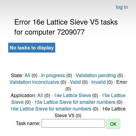
log in
Error 16e Lattice Sieve V5 tasks
for computer 7209077
No tasks to display
State:
All
(0) ·
In progress
(0) ·
Validation pending
(0) ·
Validation inconclusive
(0) ·
Valid
(0) ·
Invalid
(0) · Error
(0)
Application:
All
(0) ·
14e Lattice Sieve
(0) ·
15e Lattice
Sieve
(0) ·
15e Lattice Sieve for smaller numbers
(0) ·
16e Lattice Sieve for smaller numbers
(0) · 16e Lattice
Sieve V5 (0)
Task name: