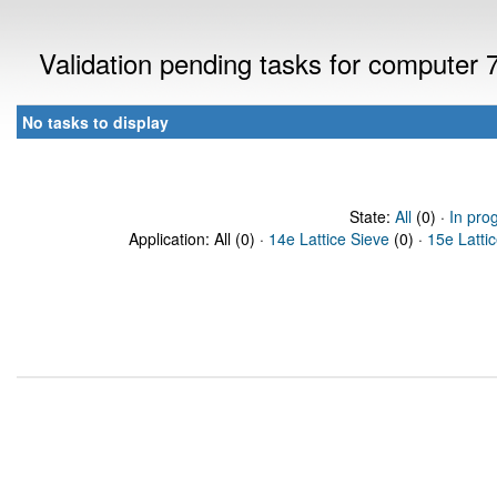
Validation pending tasks for computer
No tasks to display
State:
All
(0) ·
In pro
Application: All (0) ·
14e Lattice Sieve
(0) ·
15e Latti