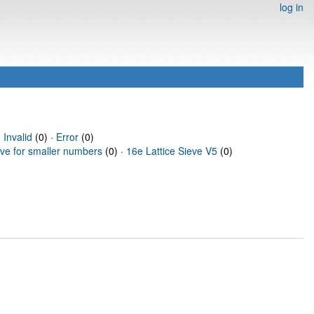
log in
·
Invalid
(0) ·
Error
(0)
eve for smaller numbers
(0) ·
16e Lattice Sieve V5
(0)