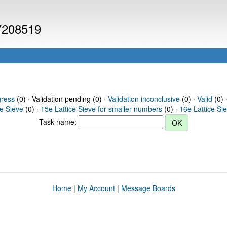
 7208519
gress
(0) · Validation pending (0) ·
Validation inconclusive
(0) ·
Valid
(0) 
ce Sieve
(0) ·
15e Lattice Sieve for smaller numbers
(0) ·
16e Lattice Si
Task name:
Home
|
My Account
|
Message Boards