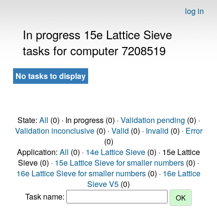
log in
In progress 15e Lattice Sieve
tasks for computer 7208519
No tasks to display
State:
All
(0) · In progress (0) ·
Validation pending
(0) ·
Validation inconclusive
(0) ·
Valid
(0) ·
Invalid
(0) ·
Error
(0)
Application:
All
(0) ·
14e Lattice Sieve
(0) · 15e Lattice
Sieve (0) ·
15e Lattice Sieve for smaller numbers
(0) ·
16e Lattice Sieve for smaller numbers
(0) ·
16e Lattice
Sieve V5
(0)
Task name: