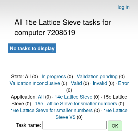
log in
All 15e Lattice Sieve tasks for
computer 7208519
No tasks to display
State: All (0) ·
In progress
(0) ·
Validation pending
(0) ·
Validation inconclusive
(0) ·
Valid
(0) ·
Invalid
(0) ·
Error
(0)
Application:
All
(0) ·
14e Lattice Sieve
(0) · 15e Lattice
Sieve (0) ·
15e Lattice Sieve for smaller numbers
(0) ·
16e Lattice Sieve for smaller numbers
(0) ·
16e Lattice
Sieve V5
(0)
Task name: