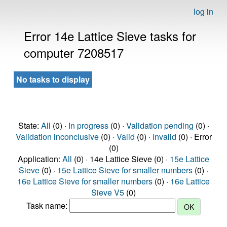
log in
Error 14e Lattice Sieve tasks for
computer 7208517
No tasks to display
State:
All
(0) ·
In progress
(0) ·
Validation pending
(0) ·
Validation inconclusive
(0) ·
Valid
(0) ·
Invalid
(0) · Error
(0)
Application:
All
(0) · 14e Lattice Sieve (0) ·
15e Lattice
Sieve
(0) ·
15e Lattice Sieve for smaller numbers
(0) ·
16e Lattice Sieve for smaller numbers
(0) ·
16e Lattice
Sieve V5
(0)
Task name: