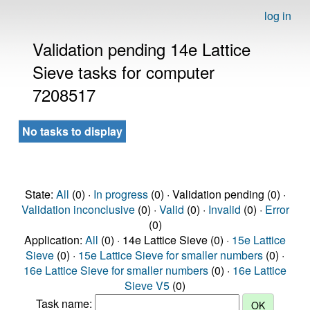
log in
Validation pending 14e Lattice
Sieve tasks for computer
7208517
No tasks to display
State:
All
(0) ·
In progress
(0) · Validation pending (0) ·
Validation inconclusive
(0) ·
Valid
(0) ·
Invalid
(0) ·
Error
(0)
Application:
All
(0) · 14e Lattice Sieve (0) ·
15e Lattice
Sieve
(0) ·
15e Lattice Sieve for smaller numbers
(0) ·
16e Lattice Sieve for smaller numbers
(0) ·
16e Lattice
Sieve V5
(0)
Task name: