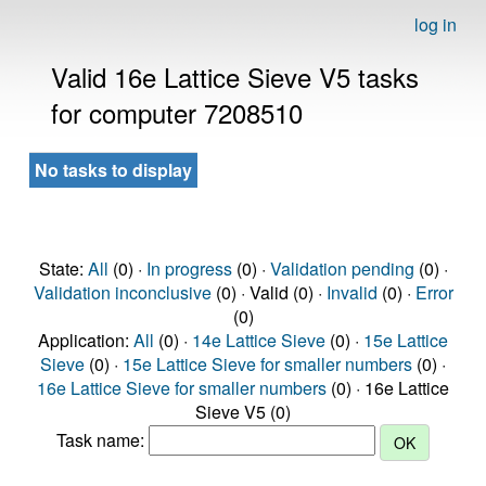
log in
Valid 16e Lattice Sieve V5 tasks
for computer 7208510
No tasks to display
State:
All
(0) ·
In progress
(0) ·
Validation pending
(0) ·
Validation inconclusive
(0) · Valid (0) ·
Invalid
(0) ·
Error
(0)
Application:
All
(0) ·
14e Lattice Sieve
(0) ·
15e Lattice
Sieve
(0) ·
15e Lattice Sieve for smaller numbers
(0) ·
16e Lattice Sieve for smaller numbers
(0) · 16e Lattice
Sieve V5 (0)
Task name: