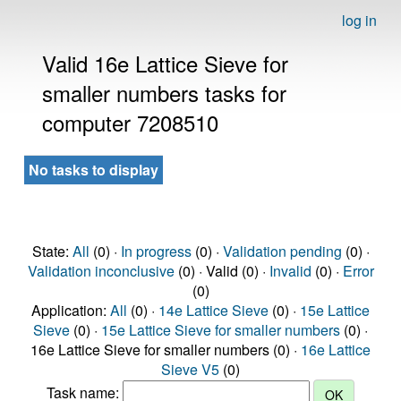
log in
Valid 16e Lattice Sieve for
smaller numbers tasks for
computer 7208510
No tasks to display
State:
All
(0) ·
In progress
(0) ·
Validation pending
(0) ·
Validation inconclusive
(0) · Valid (0) ·
Invalid
(0) ·
Error
(0)
Application:
All
(0) ·
14e Lattice Sieve
(0) ·
15e Lattice
Sieve
(0) ·
15e Lattice Sieve for smaller numbers
(0) ·
16e Lattice Sieve for smaller numbers (0) ·
16e Lattice
Sieve V5
(0)
Task name: