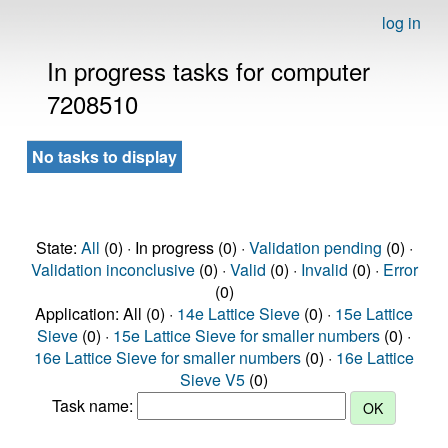
log in
In progress tasks for computer
7208510
No tasks to display
State:
All
(0) · In progress (0) ·
Validation pending
(0) ·
Validation inconclusive
(0) ·
Valid
(0) ·
Invalid
(0) ·
Error
(0)
Application: All (0) ·
14e Lattice Sieve
(0) ·
15e Lattice
Sieve
(0) ·
15e Lattice Sieve for smaller numbers
(0) ·
16e Lattice Sieve for smaller numbers
(0) ·
16e Lattice
Sieve V5
(0)
Task name: