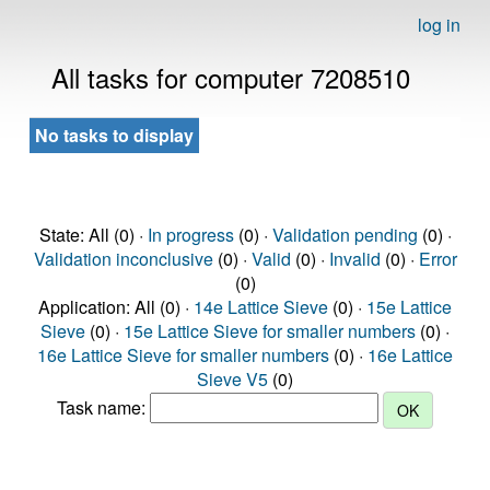
log in
All tasks for computer 7208510
No tasks to display
State: All (0) ·
In progress
(0) ·
Validation pending
(0) ·
Validation inconclusive
(0) ·
Valid
(0) ·
Invalid
(0) ·
Error
(0)
Application: All (0) ·
14e Lattice Sieve
(0) ·
15e Lattice
Sieve
(0) ·
15e Lattice Sieve for smaller numbers
(0) ·
16e Lattice Sieve for smaller numbers
(0) ·
16e Lattice
Sieve V5
(0)
Task name: