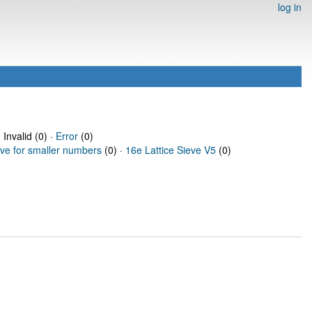
log in
 Invalid (0) ·
Error
(0)
eve for smaller numbers
(0) ·
16e Lattice Sieve V5
(0)