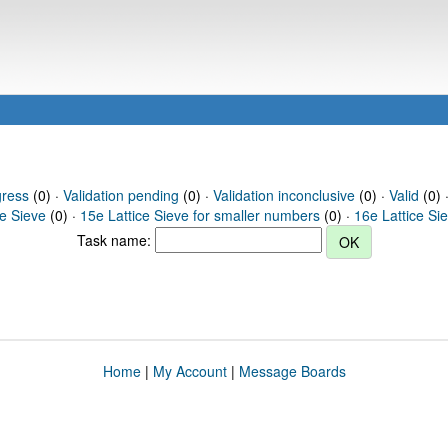
gress
(0) ·
Validation pending
(0) ·
Validation inconclusive
(0) ·
Valid
(0) ·
ce Sieve
(0) ·
15e Lattice Sieve for smaller numbers
(0) ·
16e Lattice Si
Task name:
Home
|
My Account
|
Message Boards