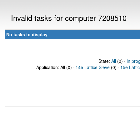
Invalid tasks for computer 7208510
No tasks to display
State:
All
(0) ·
In pro
Application: All (0) ·
14e Lattice Sieve
(0) ·
15e Latti