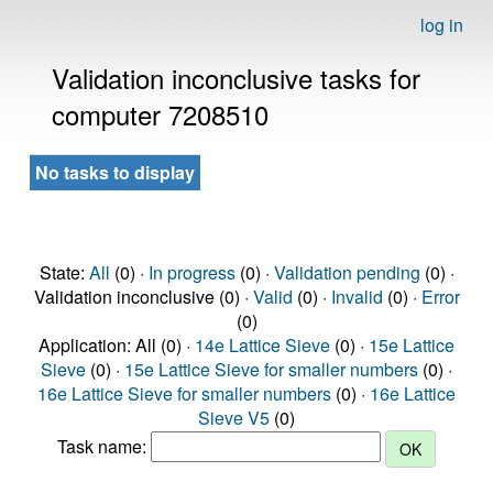
log in
Validation inconclusive tasks for
computer 7208510
No tasks to display
State:
All
(0) ·
In progress
(0) ·
Validation pending
(0) ·
Validation inconclusive (0) ·
Valid
(0) ·
Invalid
(0) ·
Error
(0)
Application: All (0) ·
14e Lattice Sieve
(0) ·
15e Lattice
Sieve
(0) ·
15e Lattice Sieve for smaller numbers
(0) ·
16e Lattice Sieve for smaller numbers
(0) ·
16e Lattice
Sieve V5
(0)
Task name: