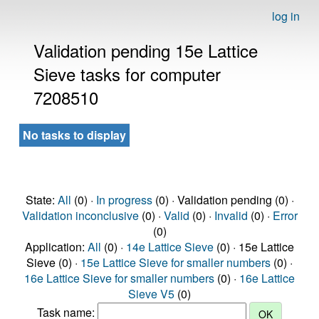
log in
Validation pending 15e Lattice
Sieve tasks for computer
7208510
No tasks to display
State:
All
(0) ·
In progress
(0) · Validation pending (0) ·
Validation inconclusive
(0) ·
Valid
(0) ·
Invalid
(0) ·
Error
(0)
Application:
All
(0) ·
14e Lattice Sieve
(0) · 15e Lattice
Sieve (0) ·
15e Lattice Sieve for smaller numbers
(0) ·
16e Lattice Sieve for smaller numbers
(0) ·
16e Lattice
Sieve V5
(0)
Task name: