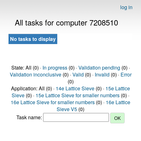
log in
All tasks for computer 7208510
No tasks to display
State: All (0) ·
In progress
(0) ·
Validation pending
(0) ·
Validation inconclusive
(0) ·
Valid
(0) ·
Invalid
(0) ·
Error
(0)
Application: All (0) ·
14e Lattice Sieve
(0) ·
15e Lattice
Sieve
(0) ·
15e Lattice Sieve for smaller numbers
(0) ·
16e Lattice Sieve for smaller numbers
(0) ·
16e Lattice
Sieve V5
(0)
Task name: