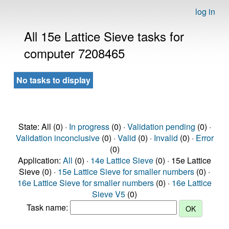
log in
All 15e Lattice Sieve tasks for
computer 7208465
No tasks to display
State: All (0) ·
In progress
(0) ·
Validation pending
(0) ·
Validation inconclusive
(0) ·
Valid
(0) ·
Invalid
(0) ·
Error
(0)
Application:
All
(0) ·
14e Lattice Sieve
(0) · 15e Lattice
Sieve (0) ·
15e Lattice Sieve for smaller numbers
(0) ·
16e Lattice Sieve for smaller numbers
(0) ·
16e Lattice
Sieve V5
(0)
Task name: