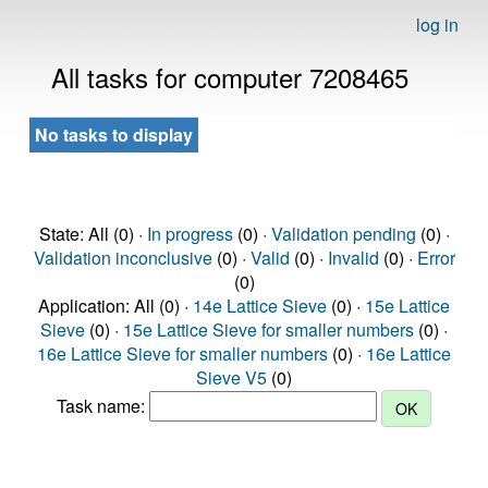
log in
All tasks for computer 7208465
No tasks to display
State: All (0) ·
In progress
(0) ·
Validation pending
(0) ·
Validation inconclusive
(0) ·
Valid
(0) ·
Invalid
(0) ·
Error
(0)
Application: All (0) ·
14e Lattice Sieve
(0) ·
15e Lattice
Sieve
(0) ·
15e Lattice Sieve for smaller numbers
(0) ·
16e Lattice Sieve for smaller numbers
(0) ·
16e Lattice
Sieve V5
(0)
Task name: