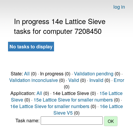
log in
In progress 14e Lattice Sieve
tasks for computer 7208450
No tasks to display
State:
All
(0) · In progress (0) ·
Validation pending
(0) ·
Validation inconclusive
(0) ·
Valid
(0) ·
Invalid
(0) ·
Error
(0)
Application:
All
(0) · 14e Lattice Sieve (0) ·
15e Lattice
Sieve
(0) ·
15e Lattice Sieve for smaller numbers
(0) ·
16e Lattice Sieve for smaller numbers
(0) ·
16e Lattice
Sieve V5
(0)
Task name: