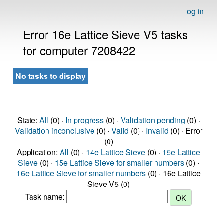
log in
Error 16e Lattice Sieve V5 tasks
for computer 7208422
No tasks to display
State:
All
(0) ·
In progress
(0) ·
Validation pending
(0) ·
Validation inconclusive
(0) ·
Valid
(0) ·
Invalid
(0) · Error
(0)
Application:
All
(0) ·
14e Lattice Sieve
(0) ·
15e Lattice
Sieve
(0) ·
15e Lattice Sieve for smaller numbers
(0) ·
16e Lattice Sieve for smaller numbers
(0) · 16e Lattice
Sieve V5 (0)
Task name: