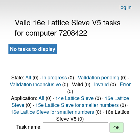
log in
Valid 16e Lattice Sieve V5 tasks
for computer 7208422
No tasks to display
State:
All
(0) ·
In progress
(0) ·
Validation pending
(0) ·
Validation inconclusive
(0) · Valid (0) ·
Invalid
(0) ·
Error
(0)
Application:
All
(0) ·
14e Lattice Sieve
(0) ·
15e Lattice
Sieve
(0) ·
15e Lattice Sieve for smaller numbers
(0) ·
16e Lattice Sieve for smaller numbers
(0) · 16e Lattice
Sieve V5 (0)
Task name: