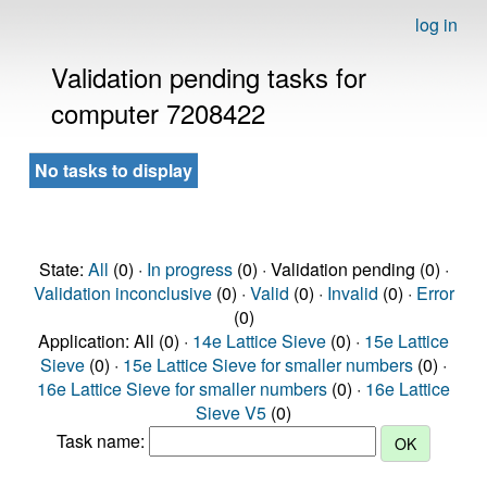
log in
Validation pending tasks for
computer 7208422
No tasks to display
State:
All
(0) ·
In progress
(0) · Validation pending (0) ·
Validation inconclusive
(0) ·
Valid
(0) ·
Invalid
(0) ·
Error
(0)
Application: All (0) ·
14e Lattice Sieve
(0) ·
15e Lattice
Sieve
(0) ·
15e Lattice Sieve for smaller numbers
(0) ·
16e Lattice Sieve for smaller numbers
(0) ·
16e Lattice
Sieve V5
(0)
Task name: