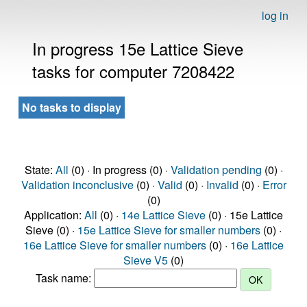
log in
In progress 15e Lattice Sieve
tasks for computer 7208422
No tasks to display
State:
All
(0) · In progress (0) ·
Validation pending
(0) ·
Validation inconclusive
(0) ·
Valid
(0) ·
Invalid
(0) ·
Error
(0)
Application:
All
(0) ·
14e Lattice Sieve
(0) · 15e Lattice
Sieve (0) ·
15e Lattice Sieve for smaller numbers
(0) ·
16e Lattice Sieve for smaller numbers
(0) ·
16e Lattice
Sieve V5
(0)
Task name: