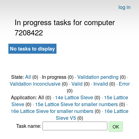
log in
In progress tasks for computer
7208422
No tasks to display
State:
All
(0) · In progress (0) ·
Validation pending
(0) ·
Validation inconclusive
(0) ·
Valid
(0) ·
Invalid
(0) ·
Error
(0)
Application: All (0) ·
14e Lattice Sieve
(0) ·
15e Lattice
Sieve
(0) ·
15e Lattice Sieve for smaller numbers
(0) ·
16e Lattice Sieve for smaller numbers
(0) ·
16e Lattice
Sieve V5
(0)
Task name: