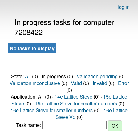
log in
In progress tasks for computer
7208422
No tasks to display
State:
All
(0) · In progress (0) ·
Validation pending
(0) ·
Validation inconclusive
(0) ·
Valid
(0) ·
Invalid
(0) ·
Error
(0)
Application: All (0) ·
14e Lattice Sieve
(0) ·
15e Lattice
Sieve
(0) ·
15e Lattice Sieve for smaller numbers
(0) ·
16e Lattice Sieve for smaller numbers
(0) ·
16e Lattice
Sieve V5
(0)
Task name: