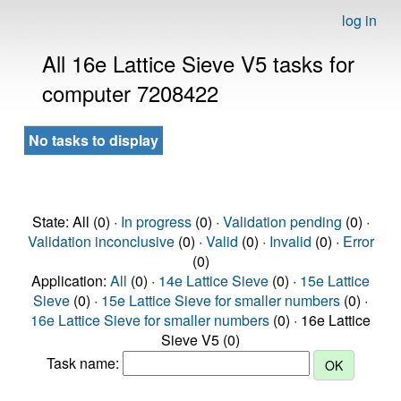
log in
All 16e Lattice Sieve V5 tasks for
computer 7208422
No tasks to display
State: All (0) ·
In progress
(0) ·
Validation pending
(0) ·
Validation inconclusive
(0) ·
Valid
(0) ·
Invalid
(0) ·
Error
(0)
Application:
All
(0) ·
14e Lattice Sieve
(0) ·
15e Lattice
Sieve
(0) ·
15e Lattice Sieve for smaller numbers
(0) ·
16e Lattice Sieve for smaller numbers
(0) · 16e Lattice
Sieve V5 (0)
Task name: