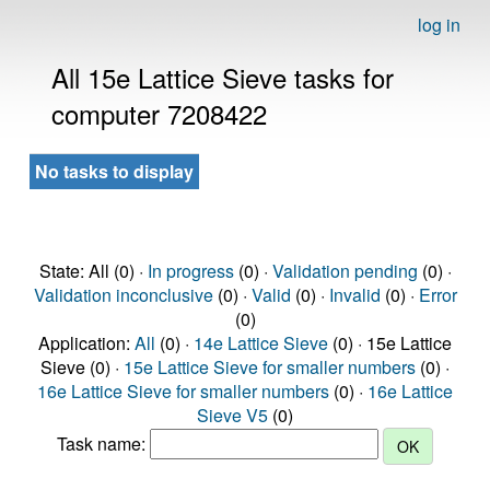
log in
All 15e Lattice Sieve tasks for
computer 7208422
No tasks to display
State: All (0) ·
In progress
(0) ·
Validation pending
(0) ·
Validation inconclusive
(0) ·
Valid
(0) ·
Invalid
(0) ·
Error
(0)
Application:
All
(0) ·
14e Lattice Sieve
(0) · 15e Lattice
Sieve (0) ·
15e Lattice Sieve for smaller numbers
(0) ·
16e Lattice Sieve for smaller numbers
(0) ·
16e Lattice
Sieve V5
(0)
Task name: