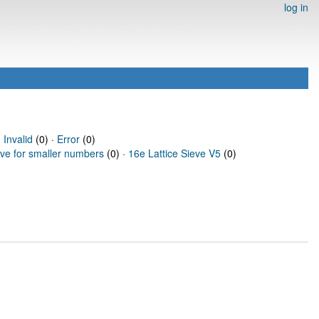
log in
·
Invalid
(0) ·
Error
(0)
eve for smaller numbers
(0) ·
16e Lattice Sieve V5
(0)