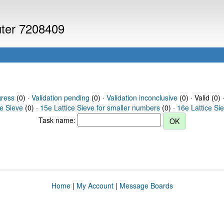
uter 7208409
gress
(0) ·
Validation pending
(0) ·
Validation inconclusive
(0) · Valid (0) 
ce Sieve
(0) ·
15e Lattice Sieve for smaller numbers
(0) ·
16e Lattice Si
Task name:
Home
|
My Account
|
Message Boards