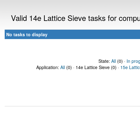
Valid 14e Lattice Sieve tasks for comp
No tasks to display
State:
All
(0) ·
In pro
Application:
All
(0) · 14e Lattice Sieve (0) ·
15e Latti