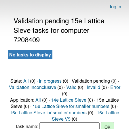
log in
Validation pending 15e Lattice
Sieve tasks for computer
7208409
No tasks to display
State:
All
(0) ·
In progress
(0) · Validation pending (0) ·
Validation inconclusive
(0) ·
Valid
(0) ·
Invalid
(0) ·
Error
(0)
Application:
All
(0) ·
14e Lattice Sieve
(0) · 15e Lattice
Sieve (0) ·
15e Lattice Sieve for smaller numbers
(0) ·
16e Lattice Sieve for smaller numbers
(0) ·
16e Lattice
Sieve V5
(0)
Task name: