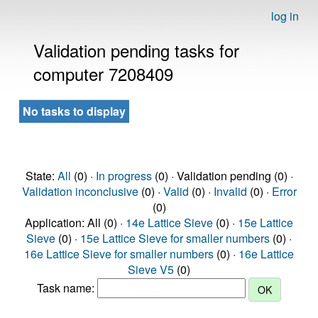
log in
Validation pending tasks for
computer 7208409
No tasks to display
State:
All
(0) ·
In progress
(0) · Validation pending (0) ·
Validation inconclusive
(0) ·
Valid
(0) ·
Invalid
(0) ·
Error
(0)
Application: All (0) ·
14e Lattice Sieve
(0) ·
15e Lattice
Sieve
(0) ·
15e Lattice Sieve for smaller numbers
(0) ·
16e Lattice Sieve for smaller numbers
(0) ·
16e Lattice
Sieve V5
(0)
Task name: