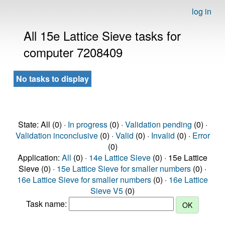
log in
All 15e Lattice Sieve tasks for
computer 7208409
No tasks to display
State: All (0) ·
In progress
(0) ·
Validation pending
(0) ·
Validation inconclusive
(0) ·
Valid
(0) ·
Invalid
(0) ·
Error
(0)
Application:
All
(0) ·
14e Lattice Sieve
(0) · 15e Lattice
Sieve (0) ·
15e Lattice Sieve for smaller numbers
(0) ·
16e Lattice Sieve for smaller numbers
(0) ·
16e Lattice
Sieve V5
(0)
Task name: