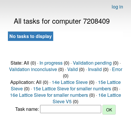
log in
All tasks for computer 7208409
No tasks to display
State: All (0) ·
In progress
(0) ·
Validation pending
(0) ·
Validation inconclusive
(0) ·
Valid
(0) ·
Invalid
(0) ·
Error
(0)
Application: All (0) ·
14e Lattice Sieve
(0) ·
15e Lattice
Sieve
(0) ·
15e Lattice Sieve for smaller numbers
(0) ·
16e Lattice Sieve for smaller numbers
(0) ·
16e Lattice
Sieve V5
(0)
Task name: