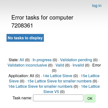
log in
Error tasks for computer
7208361
No tasks to display
State:
All
(0) ·
In progress
(0) ·
Validation pending
(0) ·
Validation inconclusive
(0) ·
Valid
(0) ·
Invalid
(0) · Error
(0)
Application: All (0) ·
14e Lattice Sieve
(0) ·
15e Lattice
Sieve
(0) ·
15e Lattice Sieve for smaller numbers
(0) ·
16e Lattice Sieve for smaller numbers
(0) ·
16e Lattice
Sieve V5
(0)
Task name: