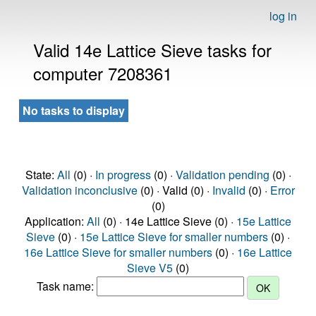
log in
Valid 14e Lattice Sieve tasks for
computer 7208361
No tasks to display
State:
All
(0) ·
In progress
(0) ·
Validation pending
(0) ·
Validation inconclusive
(0) · Valid (0) ·
Invalid
(0) ·
Error
(0)
Application:
All
(0) · 14e Lattice Sieve (0) ·
15e Lattice
Sieve
(0) ·
15e Lattice Sieve for smaller numbers
(0) ·
16e Lattice Sieve for smaller numbers
(0) ·
16e Lattice
Sieve V5
(0)
Task name: