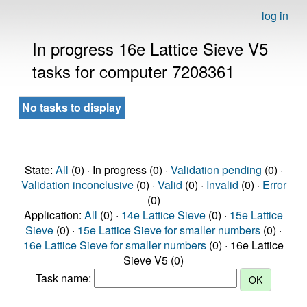
log in
In progress 16e Lattice Sieve V5
tasks for computer 7208361
No tasks to display
State:
All
(0) · In progress (0) ·
Validation pending
(0) ·
Validation inconclusive
(0) ·
Valid
(0) ·
Invalid
(0) ·
Error
(0)
Application:
All
(0) ·
14e Lattice Sieve
(0) ·
15e Lattice
Sieve
(0) ·
15e Lattice Sieve for smaller numbers
(0) ·
16e Lattice Sieve for smaller numbers
(0) · 16e Lattice
Sieve V5 (0)
Task name: