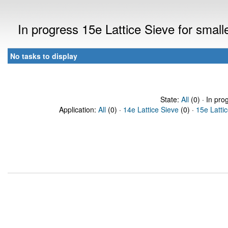
In progress 15e Lattice Sieve for sma
No tasks to display
State:
All
(0) · In pro
Application:
All
(0) ·
14e Lattice Sieve
(0) ·
15e Latti