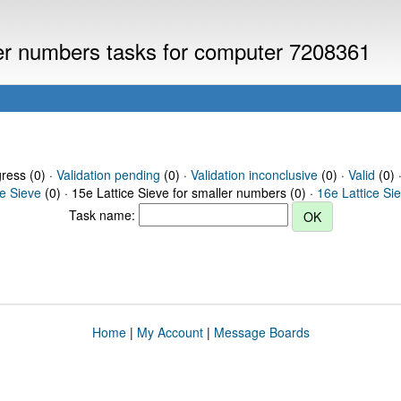
ller numbers tasks for computer 7208361
gress (0) ·
Validation pending
(0) ·
Validation inconclusive
(0) ·
Valid
(0) 
ce Sieve
(0) · 15e Lattice Sieve for smaller numbers (0) ·
16e Lattice Si
Task name:
Home
|
My Account
|
Message Boards