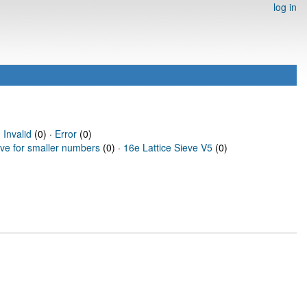
log in
·
Invalid
(0) ·
Error
(0)
eve for smaller numbers
(0) ·
16e Lattice Sieve V5
(0)