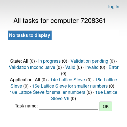
log in
All tasks for computer 7208361
No tasks to display
State: All (0) ·
In progress
(0) ·
Validation pending
(0) ·
Validation inconclusive
(0) ·
Valid
(0) ·
Invalid
(0) ·
Error
(0)
Application: All (0) ·
14e Lattice Sieve
(0) ·
15e Lattice
Sieve
(0) ·
15e Lattice Sieve for smaller numbers
(0) ·
16e Lattice Sieve for smaller numbers
(0) ·
16e Lattice
Sieve V5
(0)
Task name: