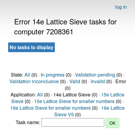
log in
Error 14e Lattice Sieve tasks for
computer 7208361
No tasks to display
State:
All
(0) ·
In progress
(0) ·
Validation pending
(0) ·
Validation inconclusive
(0) ·
Valid
(0) ·
Invalid
(0) · Error
(0)
Application:
All
(0) · 14e Lattice Sieve (0) ·
15e Lattice
Sieve
(0) ·
15e Lattice Sieve for smaller numbers
(0) ·
16e Lattice Sieve for smaller numbers
(0) ·
16e Lattice
Sieve V5
(0)
Task name: