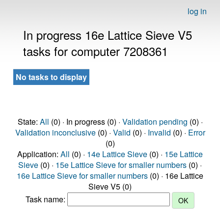
log in
In progress 16e Lattice Sieve V5
tasks for computer 7208361
No tasks to display
State:
All
(0) · In progress (0) ·
Validation pending
(0) ·
Validation inconclusive
(0) ·
Valid
(0) ·
Invalid
(0) ·
Error
(0)
Application:
All
(0) ·
14e Lattice Sieve
(0) ·
15e Lattice
Sieve
(0) ·
15e Lattice Sieve for smaller numbers
(0) ·
16e Lattice Sieve for smaller numbers
(0) · 16e Lattice
Sieve V5 (0)
Task name: