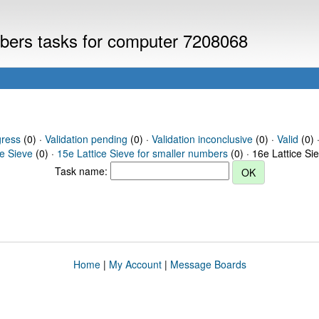
umbers tasks for computer 7208068
gress
(0) ·
Validation pending
(0) ·
Validation inconclusive
(0) ·
Valid
(0) 
ce Sieve
(0) ·
15e Lattice Sieve for smaller numbers
(0) · 16e Lattice Si
Task name:
Home
|
My Account
|
Message Boards