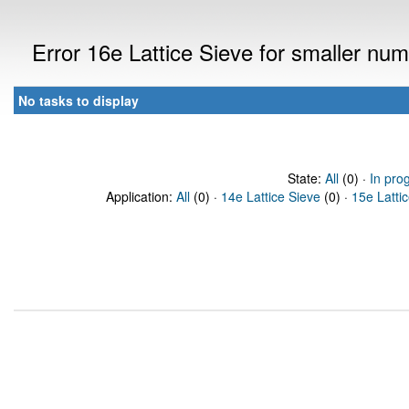
Error 16e Lattice Sieve for smaller n
No tasks to display
State:
All
(0) ·
In pro
Application:
All
(0) ·
14e Lattice Sieve
(0) ·
15e Latti