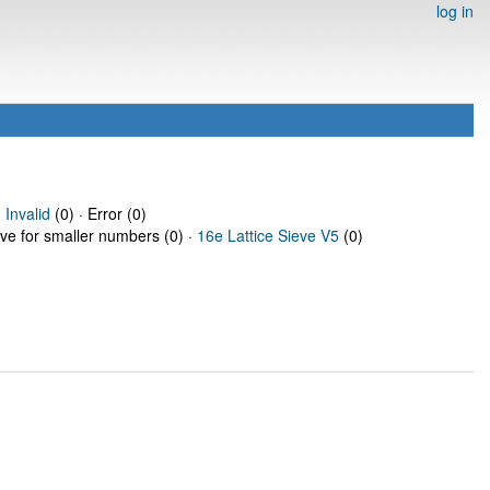
log in
·
Invalid
(0) · Error (0)
eve for smaller numbers (0) ·
16e Lattice Sieve V5
(0)