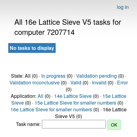
log in
All 16e Lattice Sieve V5 tasks for
computer 7207714
No tasks to display
State: All (0) ·
In progress
(0) ·
Validation pending
(0) ·
Validation inconclusive
(0) ·
Valid
(0) ·
Invalid
(0) ·
Error
(0)
Application:
All
(0) ·
14e Lattice Sieve
(0) ·
15e Lattice
Sieve
(0) ·
15e Lattice Sieve for smaller numbers
(0) ·
16e Lattice Sieve for smaller numbers
(0) · 16e Lattice
Sieve V5 (0)
Task name: